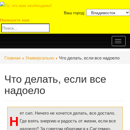
Ваш город:
Напишите нам
Toggl
Главная
Универсально
Что делать, если все надоело
naviga
Что делать, если все
надоело
ет сил. Ничего не хочется делать, все достало.
Н
Где взять энергию и радость от жизни, если все
надоело? За советом обратимся к Системно-