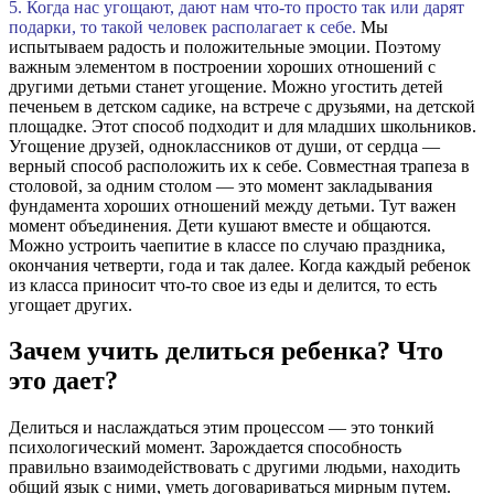
5. Когда нас угощают, дают нам что-то просто так или дарят
подарки, то такой человек располагает к себе.
Мы
испытываем радость и положительные эмоции. Поэтому
важным элементом в построении хороших отношений с
другими детьми станет угощение. Можно угостить детей
печеньем в детском садике, на встрече с друзьями, на детской
площадке. Этот способ подходит и для младших школьников.
Угощение друзей, одноклассников от души, от сердца —
верный способ расположить их к себе. Совместная трапеза в
столовой, за одним столом — это момент закладывания
фундамента хороших отношений между детьми. Тут важен
момент объединения. Дети кушают вместе и общаются.
Можно устроить чаепитие в классе по случаю праздника,
окончания четверти, года и так далее. Когда каждый ребенок
из класса приносит что-то свое из еды и делится, то есть
угощает других.
Зачем учить делиться ребенка? Что
это дает?
Делиться и наслаждаться этим процессом — это тонкий
психологический момент. Зарождается способность
правильно взаимодействовать с другими людьми, находить
общий язык с ними, уметь договариваться мирным путем.