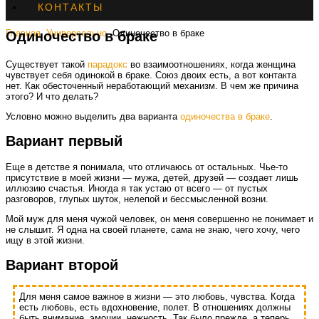
КОНТАКТЫ
Главная
Универсально
Одиночество в браке
Одиночество в браке
Существует такой
парадокс
во взаимоотношениях, когда женщина
чувствует себя одинокой в браке. Союз двоих есть, а вот контакта
нет. Как обесточенный неработающий механизм. В чем же причина
этого? И что делать?
Условно можно выделить два варианта
одиночества в браке
.
Вариант первый
Еще в детстве я понимала, что отличаюсь от остальных. Чье-то
присутствие в моей жизни — мужа, детей, друзей — создает лишь
иллюзию счастья. Иногда я так устаю от всего — от пустых
разговоров, глупых шуток, нелепой и бессмысленной возни.
Мой муж для меня чужой человек, он меня совершенно не понимает и
не слышит. Я одна на своей планете, сама не знаю, чего хочу, чего
ищу в этой жизни.
Вариант второй
Для меня самое важное в жизни — это любовь, чувства. Когда
есть любовь, есть вдохновение, полет. В отношениях должны
быть внимание, эмоции, нежность. Так было прежде, а теперь