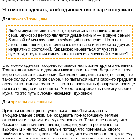
Что можно сделать, чтоб одиночество в паре отступило
Для
звуковой женщины
.
Любой звуковик ищет смысл, стремится к познанию самого
себя. Звуковой вектор является доминантным — в звуке самый
большой объем желания, требующий наполнения. Пока нет
этого наполнения, есть одиночество в паре и множество других
неприятных состояний. Как можно избавиться от чувства
пустоты, отсутствия смысла в отношениях звуковой женщине?
Это можно сделать, сосредоточиваясь на психике другого человека.
Только на отличиях с другими можно понять себя. Ведь все в этом
мире познается в сравнении. Как можно ощутить тепло, не зная, что
такое холод? Это то же самое, что пытаться найти какой-то предмет в
абсолютно темной комнате — пока не посветишь фонариком, вообще
ничего не видно и не понятно. А когда раскрываешь психику своего
мужа, то это путь к любви неземной, духовной.
Для
зрительной женщины
.
Зрительные женщины лучше всех способны создавать
эмоциональные связи, т.е. создавать по-настоящему теплые
отношения с людьми, и с мужем, конечно. Теплые не потому, что
бесконечное внимание, цветы, подарки, ужин в ресторане по
выходным и не только. Теплые потому, что понимаешь своего
любимого человека, как себя. Потому что счастлива оттого, что ему
хорошо, оттого, что у вас одни чувства, эмоции на двоих, оттого, что