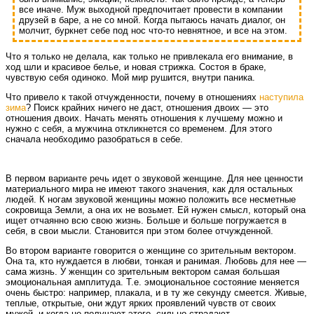
все иначе. Муж выходной предпочитает провести в компании
друзей в баре, а не со мной. Когда пытаюсь начать диалог, он
молчит, буркнет себе под нос что-то невнятное, и все на этом.
Что я только не делала, как только не привлекала его внимание, в
ход шли и красивое белье, и новая стрижка. Состоя в браке,
чувствую себя одиноко. Мой мир рушится, внутри паника.
Что привело к такой отчужденности, почему в отношениях
наступила
зима
? Поиск крайних ничего не даст, отношения двоих — это
отношения двоих. Начать менять отношения к лучшему можно и
нужно с себя, а мужчина откликнется со временем. Для этого
сначала необходимо разобраться в себе.
В первом варианте речь идет о звуковой женщине. Для нее ценности
материального мира не имеют такого значения, как для остальных
людей. К ногам звуковой женщины можно положить все несметные
сокровища Земли, а она их не возьмет. Ей нужен смысл, который она
ищет отчаянно всю свою жизнь. Больше и больше погружается в
себя, в свои мысли. Становится при этом более отчужденной.
Во втором варианте говорится о женщине со зрительным вектором.
Она та, кто нуждается в любви, тонкая и ранимая. Любовь для нее —
сама жизнь. У женщин со зрительным вектором самая большая
эмоциональная амплитуда. Т.е. эмоциональное состояние меняется
очень быстро: например, плакала, и в ту же секунду смеется. Живые,
теплые, открытые, они ждут ярких проявлений чувств от своих
мужей, и когда не получают этого, сильно страдают.