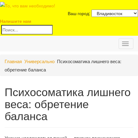
Ваш город:
Напишите нам
Toggl
Главная
Универсально
Психосоматика лишнего веса:
naviga
обретение баланса
Психосоматика лишнего
веса: обретение
баланса
Умение наслаждаться пищей — признак психического