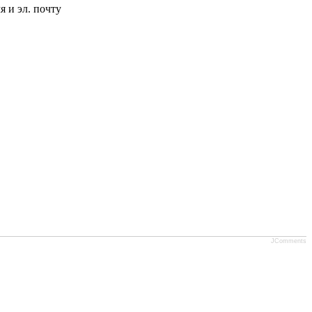
 и эл. почту
JComments