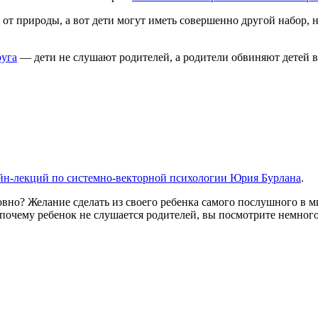
от природы, а вот дети могут иметь совершенно другой набор, 
руга
— дети не слушают родителей, а родители обвиняют детей 
йн-лекций по системно-векторной психологии Юрия Бурлана
.
вно? Желание сделать из своего ребенка самого послушного в м
 почему ребенок не слушается родителей, вы посмотрите немного