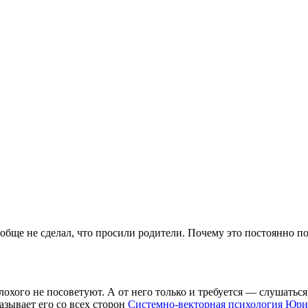
ообще не сделал, что просили родители. Почему это постоянно по
 плохого не посоветуют. А от него только и требуется — слуша
азывает его со всех сторон
Системно-векторная психология Юри