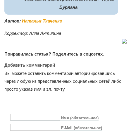
Бурлана
Автор:
Наталья Ткаченко
Корректор:
Алла Антипина
Понравилась статья? Поделитесь в соцсетях.
Добавить комментарий
Вы можете оставить комментарий авторизировавшись
через любую из представленных социальных сетей либо
просто указав имя и эл. почту
Имя (обязательное)
E-Mail (обязательное)