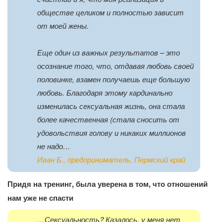
обществе целиком и полностью зависит
от моей жены.
Еще один из важных результатов – это
осознание того, что, отдавая любовь своей
половинке, взамен получаешь еще большую
любовь. Благодаря этому кардинально
изменилась сексуальная жизнь, она стала
более качественная (стала сносить от
удовольствия голову и никаких миллионов
не надо…
Иван Б., предприниматель, Пермский край
Придя на тренинг, была уверена в том, что отношений
нам уже не спасти
…Сексуальность? Казалось, у меня нет