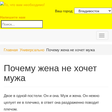
Ваш город:
Напишите нам
Toggl
Главная
Универсально
Почему жена не хочет мужа
naviga
Почему жена не хочет
мужа
Двое в одной постели. Он и она. Муж и жена. Он нежно
целует ее в плечико, в ответ она раздраженно поводит
плечом.