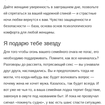
Дайте женщине уверенность в завтрашнем дне, позвольте
ей спрятаться за вашей надежной спиной — и страстные
ночи любви вернутся к вам. Чувство защищенности и
безопасности — база, основа основ психологического
комфорта для любой женщины.
Я подарю тебе звезду
Для того чтобы огонь вашего семейного очага не погас, его
необходимо поддерживать. Помните, как все начиналось?
Разговоры до рассвета, потрясающий секс — вы узнавали
друг друга, наслаждались. Вы и предположить тогда не
могли, что когда-нибудь вас будет волновать вопрос —
почему жена не хочет мужа. Казалось, так будет всегда. И
вот уже не чья-то, а ваша семейная лодка терпит бедствие,
завязнув в омуте под названием быт. И пока не прозвучал
сигнал «покинуть судно», у вас есть шанс спасти ситуацию.