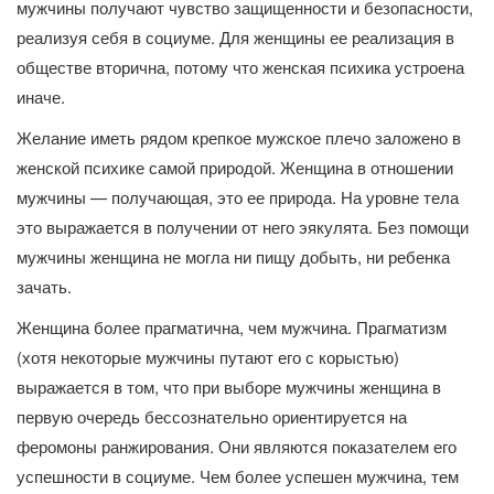
мужчины получают чувство защищенности и безопасности,
реализуя себя в социуме. Для женщины ее реализация в
обществе вторична, потому что женская психика устроена
иначе.
Желание иметь рядом крепкое мужское плечо заложено в
женской психике самой природой. Женщина в отношении
мужчины — получающая, это ее природа. На уровне тела
это выражается в получении от него эякулята. Без помощи
мужчины женщина не могла ни пищу добыть, ни ребенка
зачать.
Женщина более прагматична, чем мужчина. Прагматизм
(хотя некоторые мужчины путают его с корыстью)
выражается в том, что при выборе мужчины женщина в
первую очередь бессознательно ориентируется на
феромоны ранжирования. Они являются показателем его
успешности в социуме. Чем более успешен мужчина, тем