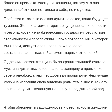
более он привлекателен для женщины, потому что она
должна заботиться не только о себе, но и о детях.
Проблема в том, что сложно думать о сексе, когда будущее
туманно. Женщина может терять ощущение защищенности
и безопасности из-за финансовых трудностей, отсутствия
стабильности и перспективы. Эпоха потребления, в которой
мы живем, диктует свои правила. Финансовая
составляющая — важный элемент парных отношений.
С древних времен женщина была хранительницей очага, а
мужчина доказывал свое право на женщину и продление
своего генофонда тем, что добывал пропитание. Чем лучше
мужчина исполнял свою видовую роль, тем выше были его
шансы получить желанную женщину и продлить свой род.
Чтобы обеспечить защищенность и безопасность женщине,