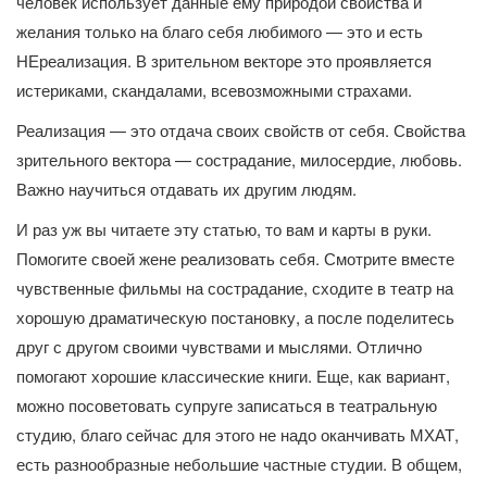
человек использует данные ему природой свойства и
желания только на благо себя любимого — это и есть
НЕреализация. В зрительном векторе это проявляется
истериками, скандалами, всевозможными страхами.
Реализация — это отдача своих свойств от себя. Свойства
зрительного вектора — сострадание, милосердие, любовь.
Важно научиться отдавать их другим людям.
И раз уж вы читаете эту статью, то вам и карты в руки.
Помогите своей жене реализовать себя. Смотрите вместе
чувственные фильмы на сострадание, сходите в театр на
хорошую драматическую постановку, а после поделитесь
друг с другом своими чувствами и мыслями. Отлично
помогают хорошие классические книги. Еще, как вариант,
можно посоветовать супруге записаться в театральную
студию, благо сейчас для этого не надо оканчивать МХАТ,
есть разнообразные небольшие частные студии. В общем,