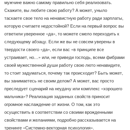
мужчине важно самому правильно себя реализовать.
Скажите, вы любите свою работу? А может, уныло
таскаете свое тело на ненавистную работу ради зарплаты,
которую считаете недостойной? Если на первый вопрос вы
ответили уверенное «да», то можете смело переходить к
следующему абзацу. Если же вы не совсем уверены в
твердости своего «да», если вас «в принципе все
устраивает, но…» или, не приведи господь, всеми фибрами
своей мужественной души работу свою люто ненавидите,
то стоит задуматься, почему так происходит? Быть может,
вы занимаетесь не своим делом? А может, вас просто
преследует сценарий на неудачу или комплекс «хорошего
мальчика»? Реализация заданных свойств приносит
огромное наслаждение от жизни. О том, как это
осуществить в соответствии со своими врожденными
свойствами и желаниями, подробно рассказывается на
тренинге «Системно-векторная психология».