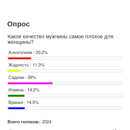
Опрос
Какое качество мужчины самое плохое для
женщины?
Алкоголизм - 20.2%
Жадность - 11.3%
Садизм - 39%
Измена - 14.2%
Вранье - 14.5%
Всего голосов:
: 2024