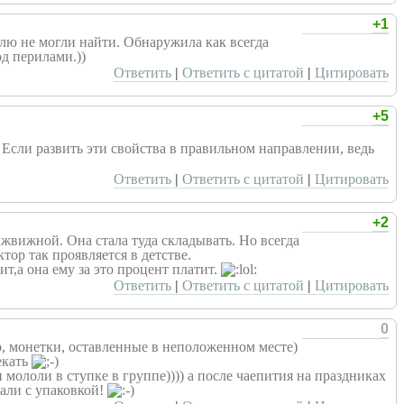
+1
елю не могли найти. Обнаружила как всегда
д перилами.))
Ответить
|
Ответить с цитатой
|
Цитировать
+5
. Если развить эти свойства в правильном направлении, ведь
Ответить
|
Ответить с цитатой
|
Цитировать
+2
ыжвижной. Она стала туда складывать. Но всегда
тор так проявляется в детстве.
т,а она ему за это процент платит.
Ответить
|
Ответить с цитатой
|
Цитировать
0
, монетки, оставленные в неположенном месте)
екать
 мололи в ступке в группе)))) а после чаепития на праздниках
гали с упаковкой!