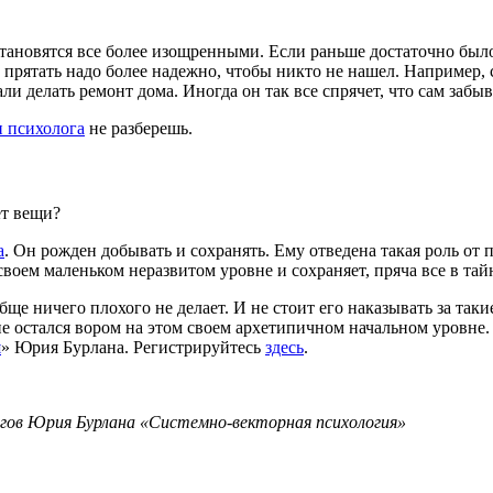
становятся все более изощренными. Если раньше достаточно было
 прятать надо более надежно, чтобы никто не нашел. Например,
ли делать ремонт дома. Иногда он так все спрячет, что сам забыв
 психолога
не разберешь.
ет вещи?
а
. Он рожден добывать и сохранять. Ему отведена такая роль от
своем маленьком неразвитом уровне и сохраняет, пряча все в тайн
обще ничего плохого не делает. И не стоит его наказывать за та
е остался вором на этом своем архетипичном начальном уровне. 
я
» Юрия Бурлана. Регистрируйтесь
здесь
.
гов Юрия Бурлана «Системно-векторная психология»