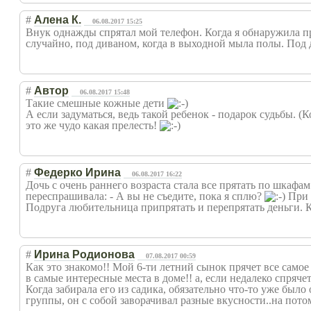
#
Алена К.
06.08.2017 15:25
Внук однажды спрятал мой телефон. Когда я обнаружила пр
случайно, под диваном, когда в выходной мыла полы. Под 
#
Автор
06.08.2017 15:48
Такие смешные кожные дети
А если задуматься, ведь такой ребенок - подарок судьбы. 
это же чудо какая прелесть!
#
Федерко Ирина
06.08.2017 16:22
Дочь с очень раннего возраста стала все прятать по шкафа
переспрашивала: - А вы не съедите, пока я сплю?
При э
Подруга любительница припрятать и перепрятать деньги. К
#
Ирина Родионова
07.08.2017 00:59
Как это знакомо!! Мой 6-ти летний сынок прячет все само
в самые интересные места в доме!! а, если недалеко спряч
Когда забирала его из садика, обязательно что-то уже было
группы, он с собой заворачивал разные вкусности..на пото