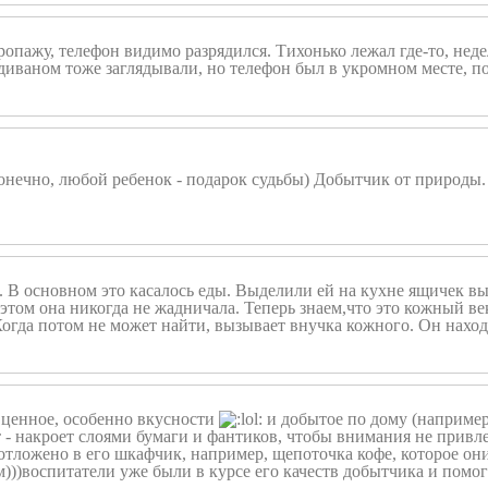
опажу, телефон видимо разрядился. Тихонько лежал где-то, нед
диваном тоже заглядывали, но телефон был в укромном месте, по
(Конечно, любой ребенок - подарок судьбы) Добытчик от природы
м. В основном это касалось еды. Выделили ей на кухне ящичек в
том она никогда не жадничала. Теперь знаем,что это кожный век
огда потом не может найти, вызывает внучка кожного. Он находи
е ценное, особенно вкусности
и добытое по дому (например
ет - накроет слоями бумаги и фантиков, чтобы внимания не привл
 отложено в его шкафчик, например, щепоточка кофе, которое они
м)))воспитатели уже были в курсе его качеств добытчика и помо