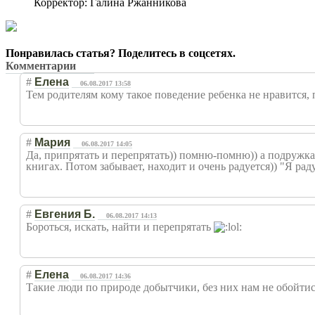
Корректор:
Галина Ржанникова
Понравилась статья? Поделитесь в соцсетях.
Комментарии
#
Елена
06.08.2017 13:58
Тем родителям кому такое поведение ребенка не нравится, п
#
Мария
06.08.2017 14:05
Да, припрятать и перепрятать)) помню-помню)) а подружка 
книгах. Потом забывает, находит и очень радуется)) "Я радую
#
Евгения Б.
06.08.2017 14:13
Бороться, искать, найти и перепрятать
#
Елена
06.08.2017 14:36
Такие люди по природе добытчики, без них нам не обойтис