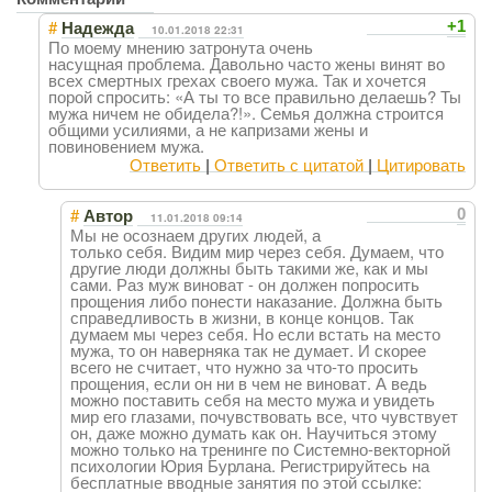
#
+1
Надежда
10.01.2018 22:31
По моему мнению затронута очень
насущная проблема. Давольно часто жены винят во
всех смертных грехах своего мужа. Так и хочется
порой спросить: «А ты то все правильно делаешь? Ты
мужа ничем не обидела?!». Семья должна строится
общими усилиями, а не капризами жены и
повиновением мужа.
Ответить
|
Ответить с цитатой
|
Цитировать
#
0
Автор
11.01.2018 09:14
Мы не осознаем других людей, а
только себя. Видим мир через себя. Думаем, что
другие люди должны быть такими же, как и мы
сами. Раз муж виноват - он должен попросить
прощения либо понести наказание. Должна быть
справедливость в жизни, в конце концов. Так
думаем мы через себя. Но если встать на место
мужа, то он наверняка так не думает. И скорее
всего не считает, что нужно за что-то просить
прощения, если он ни в чем не виноват. А ведь
можно поставить себя на место мужа и увидеть
мир его глазами, почувствовать все, что чувствует
он, даже можно думать как он. Научиться этому
можно только на тренинге по Системно-векторной
психологии Юрия Бурлана. Регистрируйтесь на
бесплатные вводные занятия по этой ссылке: