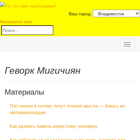
Ваш город:
Напишите нам
Toggl
naviga
Геворк Мигичиян
Материалы
Постоянно в голову лезут плохие мысли — боюсь их
материализации
Как развить память взрослому человеку
Как избавиться от усталости и где взять энергию для