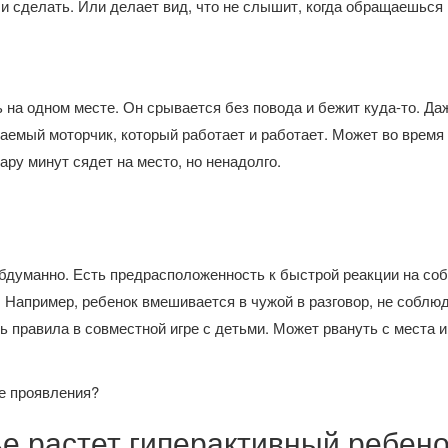
ли сделать. Или делает вид, что не слышит, когда обращаешься
на одном месте. Он срывается без повода и бежит куда-то. Даж
якаемый моторчик, который работает и работает. Может во время
пару минут сядет на место, но ненадолго.
бдуманно. Есть предрасположенность к быстрой реакции на со
 Например, ребенок вмешивается в чужой в разговор, не соблю
 правила в совместной игре с детьми. Может рвануть с места и
ие проявления?
ье растет гиперактивный ребено