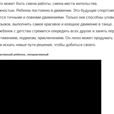
то может быть смена работы, смена места жительства.
жностью. Ребенок постоянно в движении. Это будущие спортсм
ся точными и ловкими движениями. Только они способны улов
рыжок, выполнить самое красивое и изящное движение в танце
ебенок с детства стремится опередить всех других и занять пе
остижениям, подвигам, приключениям. Он легко может продумать
 и искать новые пути решения, чтобы добиться своего.
активный ребенок, гиперактивный