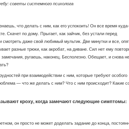
чебу: советы системного психолога
наешь, что делать с ним, как его успокоить! Он все время куда
те. Скачет по дому. Прыгает, как зайчик, без устали перед
 и смотреть даже свой любимый мультик. Две минутки и все, опя
вает разные трюки, как акробат, на диване. Сил нет ему повторя
замечания, ругаешь, наконец. Бесполезно. Обещает, и снова н
лать?
трудностей при взаимодействии с ним, которые требуют особого
роблема — что же делать с ним? Что с ним происходит? Какие с
?
азывают кроху, когда замечают следующие симптомы:
етном, он просто не может доделать задание до конца, постоян