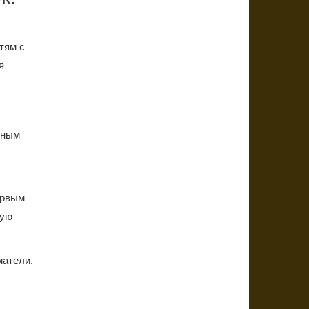
тям с
я
жным
ервым
бую
матели.