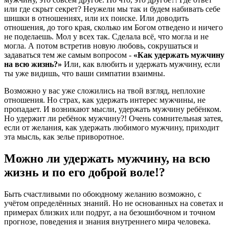
или где скрыт секрет? Неужели мы так и будем набивать себе
шишки в отношениях, или их поиске. Или доводить
отношения, до того края, сколько им Богом отведено и ничего
не поделаешь. Мол у всех так. Сделала всё, что могла и не
могла. А потом встретив новую любовь, сокрушаться и
задаваться тем же самым вопросом -
«Как удержать мужчину
на всю жизнь?»
Или, как влюбить и удержать мужчину, если
ты уже видишь, что ваши симпатии взаимны.
Возможно у вас уже сложились на твой взгляд, неплохие
отношения. Но страх, как удержать интерес мужчины, не
пропадает. И возникают мысли, удержать мужчину ребёнком.
Но удержит ли ребёнок мужчину?! Очень сомнительная затея,
если от желания, как удержать любимого мужчину, приходит
эта мысль, как зелье приворотное.
Можно ли удержать мужчину, на всю
жизнь и по его доброй воле!?
Быть счастливыми по обоюдному желанию возможно, с
учётом определённых знаний. Но не основанных на советах и
примерах близких или подруг, а на безошибочном и точном
прогнозе, поведения и знания внутреннего мира человека.