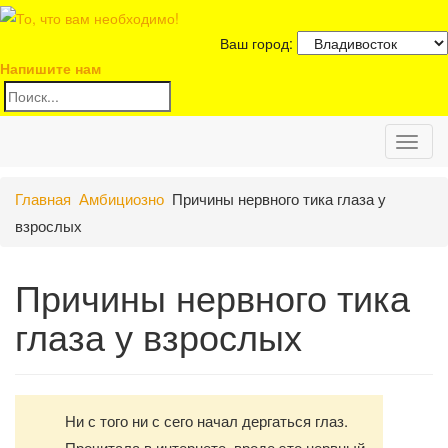
Ваш город:
Напишите нам
Toggl
Главная
Амбициозно
Причины нервного тика глаза у
naviga
взрослых
Причины нервного тика
глаза у взрослых
Ни с того ни с сего начал дергаться глаз.
Прочитала в интернете, вроде это нервный