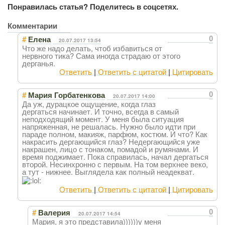
Понравилась статья? Поделитесь в соцсетях.
Комментарии
#
0
Елена
20.07.2017 13:54
Что же надо делать, чтоб избавиться от
нервного тика? Сама иногда страдаю от этого
дерганья.
Ответить
|
Ответить с цитатой
|
Цитировать
#
0
Мария Горбатенкова
20.07.2017 14:00
Да уж, дурацкое ощущение, когда глаз
дергаться начинает. И точно, всегда в самый
неподходящий момент. У меня была ситуация
напряженная, не решалась. Нужно было идти при
параде полном, макияж, парфюм, костюм. И что? Как
накрасить дергающийся глаз? Недергающийся уже
накрашен, лицо с тонаком, помадой и румянами. И
время поджимает. Пока справилась, начал дергаться
второй. Несинхронно с первым. На том верхнее веко,
а тут - нижнее. Выглядела как полный неадекват.
Ответить
|
Ответить с цитатой
|
Цитировать
#
0
Валерия
20.07.2017 14:54
Мария, я это представила))))))у меня