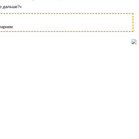
же дальше?»
 парнем.