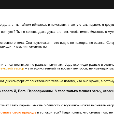
бе делать, ты тайком вбиваешь в поисковик: я хочу стать парнем, я деву
 волнует? Ты не хочешь даже думать о том, чтобы иметь близость с му
венного тела. Она неуклюжая – это видно по походке, по осанке. Со вр
 приходит к мысли поменять пол.
нить пол возникает по разным причинам. Ведь все люди разные и отлича
Звуковой вектор
– это единственный из восьми векторов, не имеющих мат
ют дискомфорт от собственного тела не потому, что оно чужое, а потом
ию
своего Я, Бога, Первопричины
. А
тело только мешает
этому, отвлек
 хочет стать парнем, мысль о близости с мужчиной может вызывать непр
сознать свою природу
и успокоиться? Надо понять, что сменив пол, не 