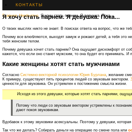
КОНТАКТЫ
Главная
Необъятно
Я хочу стать парнем. Я девушка. Пока...
Я хочу стать парнем. Я девушка. Пока...
О твоих мыслях никто не знает. В поисках ответа на вопрос, что же те
Почему все влюбляются, выходят замуж и рожают детей, а тебя это не
тебя женским телом.
Почему девушка хочет стать парнем? Она ощущает дискомфорт от собст
кажется, что если оно станет мужским, то она будет его принимать. И
Какие женщины хотят стать мужчинами
Согласно
Системно-векторной психологии Юрия Бурлана
, желание сме
К примеру, существуют пять процентов людей со звуковым вектором.
ценности для звуковика. Он устремлен к постижению смысла жизни.
Исходя из этого девушки, которые хотят стать парнями, ощуща
Потому что люди со звуковым вектором устремлены к познан
дают покоя звуковикам.
Вдобавок к этому звуковики асексуальны. Поэтому у девушки, которая
Так что же делать? Собирать деньги на операцию по смене пола или
о